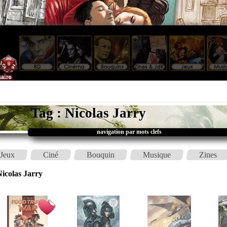
Tag : Nicolas Jarry
navigation par mots clefs
Jeux
Ciné
Bouquin
Musique
Zines
icolas Jarry