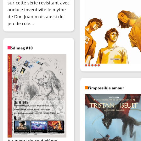
sur cette série revisitant avec
audace inventivité le mythe
de Don Juan mais aussi de
jeu de rôle...
SdImag #10
l’impossible amour
Au menu de ce dixième