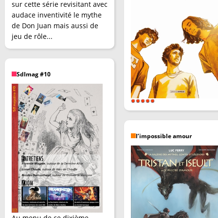
sur cette série revisitant avec
audace inventivité le mythe
de Don Juan mais aussi de
jeu de rôle...
SdImag #10
l’impossible amour
Au menu de ce dixième