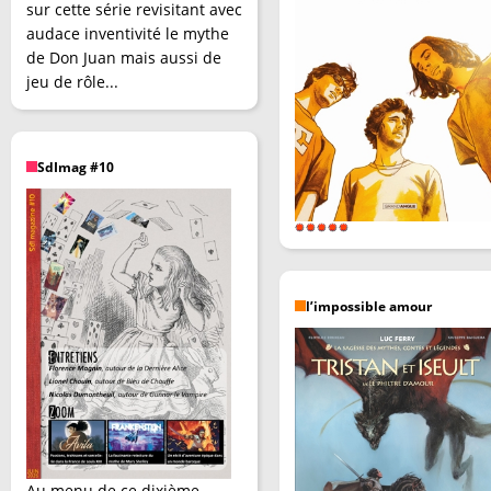
sur cette série revisitant avec
audace inventivité le mythe
de Don Juan mais aussi de
jeu de rôle...
SdImag #10
l’impossible amour
Au menu de ce dixième