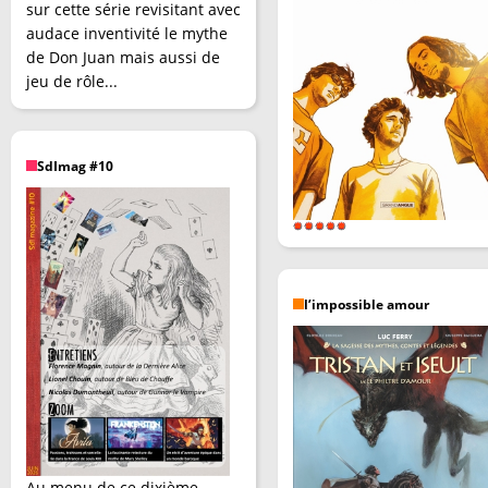
sur cette série revisitant avec
audace inventivité le mythe
de Don Juan mais aussi de
jeu de rôle...
SdImag #10
l’impossible amour
Au menu de ce dixième