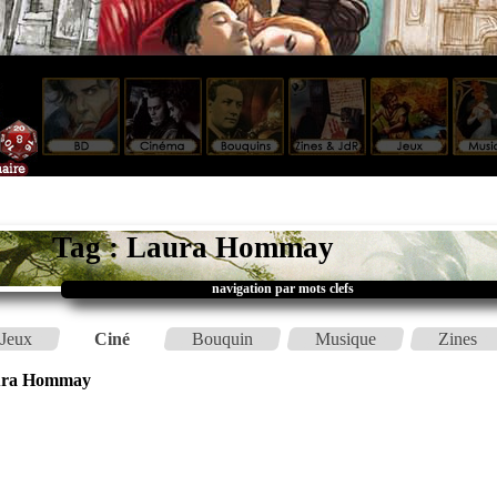
Tag : Laura Hommay
navigation par mots clefs
Jeux
Ciné
Bouquin
Musique
Zines
ura Hommay