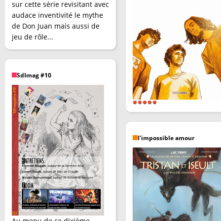
sur cette série revisitant avec
audace inventivité le mythe
de Don Juan mais aussi de
jeu de rôle...
SdImag #10
l’impossible amour
Au menu de ce dixième