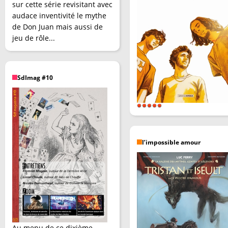
sur cette série revisitant avec
audace inventivité le mythe
de Don Juan mais aussi de
jeu de rôle...
SdImag #10
l’impossible amour
Au menu de ce dixième