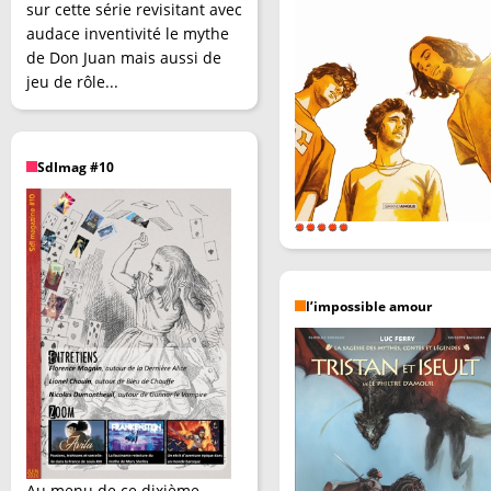
sur cette série revisitant avec
audace inventivité le mythe
de Don Juan mais aussi de
jeu de rôle...
SdImag #10
l’impossible amour
Au menu de ce dixième