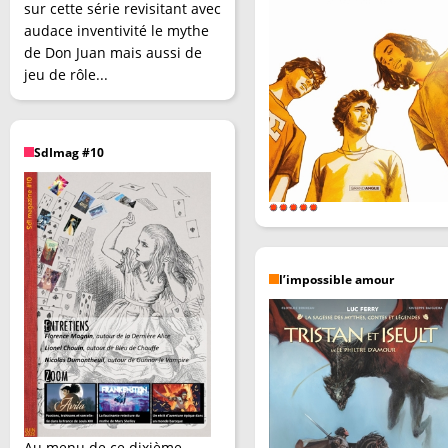
sur cette série revisitant avec
audace inventivité le mythe
de Don Juan mais aussi de
jeu de rôle...
SdImag #10
l’impossible amour
Au menu de ce dixième