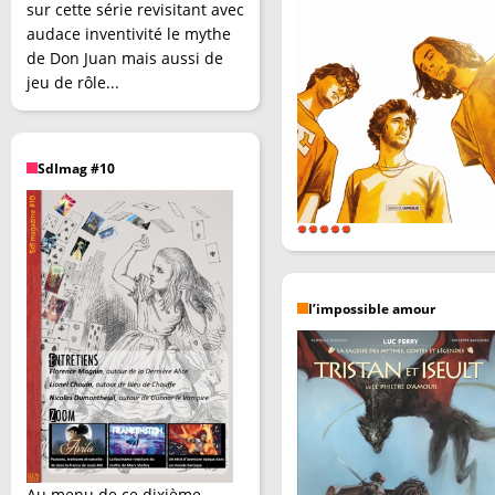
sur cette série revisitant avec
audace inventivité le mythe
de Don Juan mais aussi de
jeu de rôle...
SdImag #10
l’impossible amour
Au menu de ce dixième