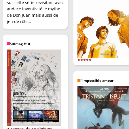
sur cette série revisitant avec
audace inventivité le mythe
de Don Juan mais aussi de
jeu de rôle...
SdImag #10
l’impossible amour
Au menu de ce dixième