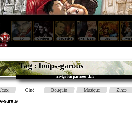
Tag : loups-garous
navigation par mots clefs
Jeux
Ciné
Bouquin
Musique
Zines
ps-garous