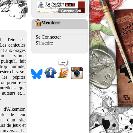
Membres
Se Connecter
à, l'été est
S'inscrire
 Les canicules
nt aux orages
un rythme
uisqu'il fait
trop humide,
ester chez soi
 les pépites
 ou prendre le
ntretiens que
é auteurs et…
…
 d'Alkemion
rle de leur
ion d'un site
rs de jeux et
d'univers… La