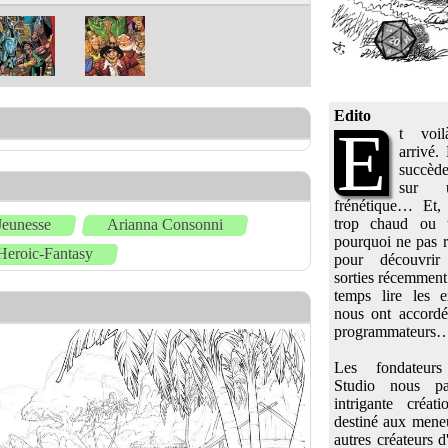
Edito
E
t voil
arrivé.
succède
sur 
frénétique… Et, p
trop chaud ou 
Jeunesse
Arianna Consonni
pourquoi ne pas r
Heroic-Fantasy
pour découvrir
sorties récemment
temps lire les e
nous ont accord
programmateurs
Les fondateurs
Studio nous pa
intrigante créat
destiné aux meneu
autres créateurs 