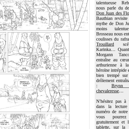
talentueuse Re
nous parle du de
Don Juan des Flo
Bauthian revisite
mythe de Don J
moins talentu
Brosseau nous ent
coulisses du rafr
Trouillard
scén
Karinka… Quant 
Morgann Tanc
entraîne au cœu
arthurienne à l
héroïne intrépide 
bien trempé sur
drôlement entraîn
:
Brynn 
chevaleresse
…
N'hésitez pas à
dans la lectur
numéro de notre
vous pourrez 
gratuitement et l
tablette, sur l