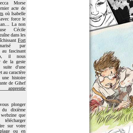
becca Morse
rnier acte de
ts
où Isabelle
 avec force le
uan… La non
euse Cécile
raîne dans les
aîchissant
Fort
arisé par
au fascinant
o, il nous
r de la geste
a suite d'une
et au caractère
 une histoire
ante de Gihef
apprentie
 vous plonger
e du dixième
 webzine que
télécharger
ire sur votre
a plage ou en