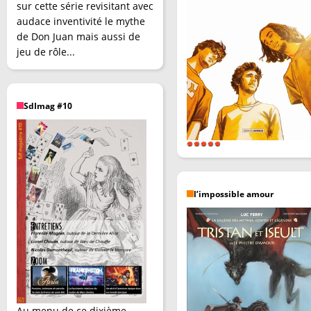
sur cette série revisitant avec
audace inventivité le mythe
de Don Juan mais aussi de
jeu de rôle...
SdImag #10
l’impossible amour
Au menu de ce dixième