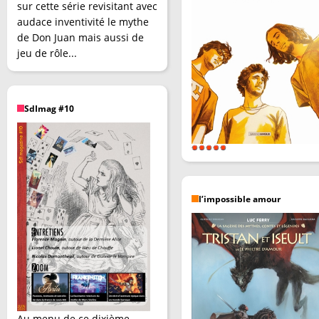
sur cette série revisitant avec
audace inventivité le mythe
de Don Juan mais aussi de
jeu de rôle...
SdImag #10
l’impossible amour
Au menu de ce dixième