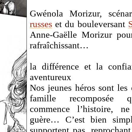
Gwénola Morizur, scéna
russes
et du bouleversant
S
Anne-Gaëlle Morizur pour
rafraîchissant…
la différence et la conf
aventureux
Nos jeunes héros sont les 
famille recomposée q
commence l’histoire, ne 
guère… C’est bien simpl
supportent pas, reprochant