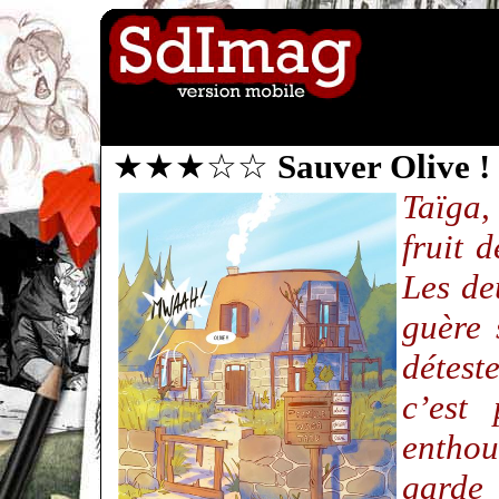
★★★☆☆
Sauver Olive !
Taïga,
fruit 
Les de
guère 
détest
c’est
enthou
garde