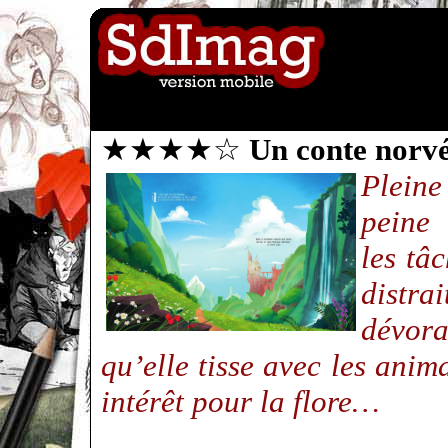
★★★★☆
Un conte norvé
Pleine
peine
les tâ
distra
dévor
qu’elle tisse avec les anim
intérêt pour la flore…