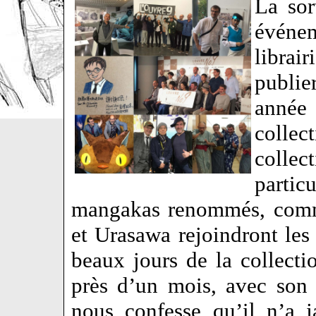
La sor
événe
librair
publie
année 
collec
collec
partic
mangakas renommés, comm
et Urasawa rejoindront les
beaux jours de la collecti
près d’un mois, avec son 
nous confesse qu’il n’a 