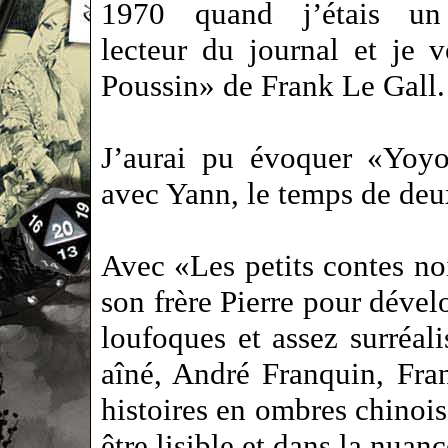
1970 quand j’étais un
lecteur du journal et je
Poussin» de Frank Le Gall.
J’aurai pu évoquer «Yoyo»
avec Yann, le temps de deu
Avec «Les petits contes no
son frère Pierre pour dévelo
loufoques et assez surréa
aîné, André Franquin, Fra
histoires en ombres chinoise
être lisible et dans la nuan