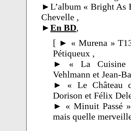
►L’album « Bright As 
Chevelle ,
►
En BD
,
[ ► « Murena » T13
Pétiqueux ,
► « La Cuisine 
Vehlmann et Jean-Ba
► « Le Château d
Dorison et Félix Del
► « Minuit Passé » 
mais quelle merveill