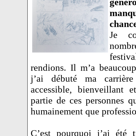
génér
manqu
chance
Je co
nombr
festiv
rendions. Il m’a beaucou
j’ai débuté ma carrière 
accessible, bienveillant 
partie de ces personnes q
humainement que profess
C’est pourquoi j’ai été