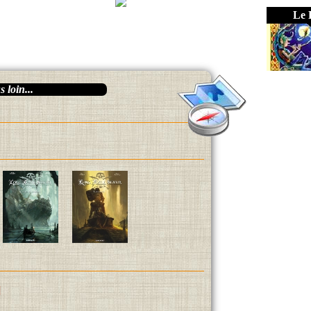
Le 
 loin...
]