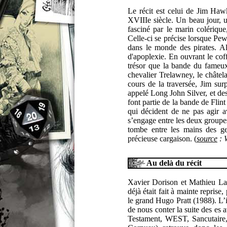
Le récit est celui de Jim Haw
XVIIIe siècle. Un beau jour, 
fasciné par le marin colérique
Celle-ci se précise lorsque Pe
dans le monde des pirates. Al
d'apoplexie. En ouvrant le cof
trésor que la bande du fameux
chevalier Trelawney, le châtela
cours de la traversée, Jim sur
appelé Long John Silver, et de
font partie de la bande de Flin
qui décident de ne pas agir ava
s’engage entre les deux groupes.
tombe entre les mains des ge
précieuse cargaison. (
source
: 
Au delà du récit
Xavier Dorison et Mathieu La
déjà était fait à mainte repris
le grand Hugo Pratt (1988). L’
de nous conter la suite des es
Testament, WEST, Sancutaire,