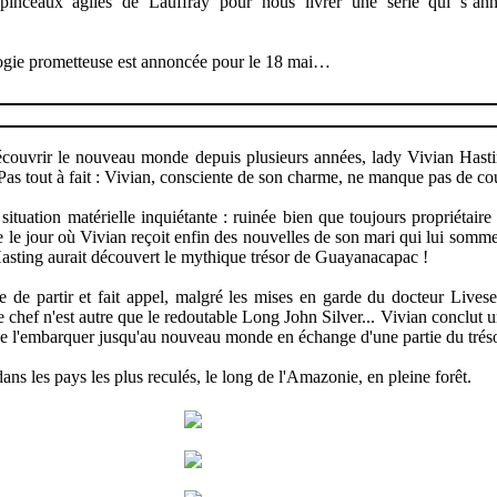
pinceaux agiles de Lauffray pour nous livrer une série qui s’an
logie prometteuse est annoncée pour le 18 mai…
écouvrir le nouveau monde depuis plusieurs années, lady Vivian Hastin
 Pas tout à fait : Vivian, consciente de son charme, ne manque pas de cou
situation matérielle inquiétante : ruinée bien que toujours propriétair
le le jour où Vivian reçoit enfin des nouvelles de son mari qui lui somme
sting aurait découvert le mythique trésor de Guayanacapac !
 de partir et fait appel, malgré les mises en garde du docteur Lives
e chef n'est autre que le redoutable Long John Silver... Vivian conclut 
 de l'embarquer jusqu'au nouveau monde en échange d'une partie du tréso
ans les pays les plus reculés, le long de l'Amazonie, en pleine forêt.