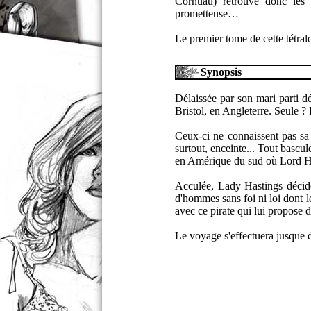
Cornuau) retrouve donc les 
prometteuse…
Le premier tome de cette tétra
Synopsis
Délaissée par son mari parti d
Bristol, en Angleterre. Seule ?
Ceux-ci ne connaissent pas sa 
surtout, enceinte... Tout bascu
en Amérique du sud où Lord Ha
Acculée, Lady Hastings décide
d'hommes sans foi ni loi dont l
avec ce pirate qui lui propose
Le voyage s'effectuera jusque d