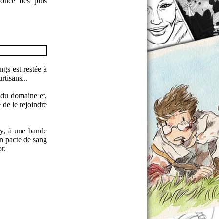
nonce des plus
gs est restée à
rtisans...
e du domaine et,
 de le rejoindre
ey, à une bande
un pacte de sang
r.