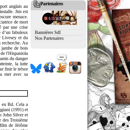
Partenaires
port anglais au
stalle. Jim est
obscure menace.
ciatrice de mort
é par une crise
Bannières SdI
te d’un fabuleux
r Livesey et du
Nos Partenaires
sa recherche. Au
à jambe de bois
 de l'Hispaniola
s amis du danger
teinte, la lutte
 finir le trésor
 la mer avec sa
n en Bd. Cela a
ggiani (1991) et
n John Silver et
te des Troisième
 film de Jérôme