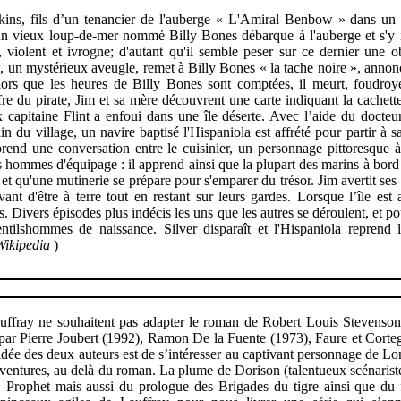
kins, fils d’un tenancier de l'auberge « L'Amiral Benbow » dans un 
un vieux loup-de-mer nommé Billy Bones débarque à l'auberge et s'y in
, violent et ivrogne; d'autant qu'il semble peser sur ce dernier une 
w, un mystérieux aveugle, remet à Billy Bones « la tache noire », annon
ors que les heures de Billy Bones sont comptées, il meurt, foudroy
fre du pirate, Jim et sa mère découvrent une carte indiquant la cachet
 capitaine Flint a enfoui dans une île déserte. Avec l’aide du docteu
in du village, un navire baptisé l'Hispaniola est affrété pour partir à 
prend une conversation entre le cuisinier, un personnage pittoresque 
s hommes d'équipage : il apprend ainsi que la plupart des marins à bord
t et qu'une mutinerie se prépare pour s'emparer du trésor. Jim avertit se
nt d'être à terre tout en restant sur leurs gardes. Lorsque l’île est at
 Divers épisodes plus indécis les uns que les autres se déroulent, et pour
ntilshommes de naissance. Silver disparaît et l'Hispaniola reprend
Wikipedia
)
uffray ne souhaitent pas adapter le roman de Robert Louis Stevenso
e, par Pierre Joubert (1992), Ramon De la Fuente (1973), Faure et Corte
idée des deux auteurs est de s’intéresser au captivant personnage de Lo
 aventures, au delà du roman. La plume de Dorison (talentueux scénaris
 Prophet mais aussi du prologue des Brigades du tigre ainsi que du