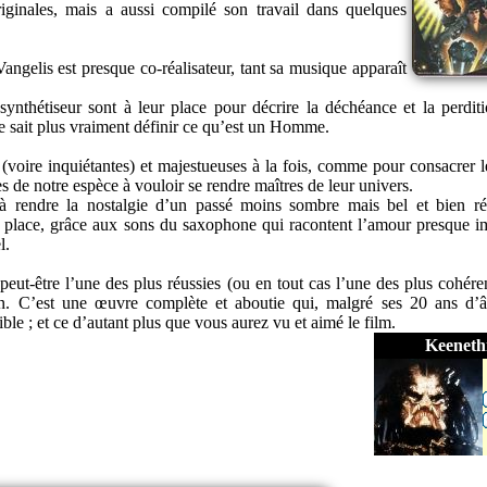
iginales, mais a aussi compilé son travail dans quelques
angelis est presque co-réalisateur, tant sa musique apparaît
 synthétiseur sont à leur place pour décrire la déchéance et la perdit
e sait plus vraiment définir ce qu’est un Homme.
(voire inquiétantes) et majestueuses à la fois, comme pour consacrer le
es de notre espèce à vouloir se rendre maîtres de leur univers.
 à rendre la nostalgie d’un passé moins sombre mais bel et bien r
 place, grâce aux sons du saxophone qui racontent l’amour presque i
l.
 peut-être l’une des plus réussies (ou en tout cas l’une des plus cohére
en. C’est une œuvre complète et aboutie qui, malgré ses 20 ans d’
ible ; et ce d’autant plus que vous aurez vu et aimé le film.
Keeneth