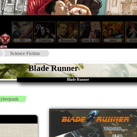
Science Fiction
Blade Runner
Blade Runner
yberpunk