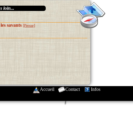
 loin...
les savants
[Presse]
Accueil
-
Contact
-
Infos