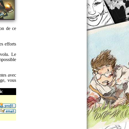
ion de ce
s efforts
évolu. Le
mpossible
ntes avec
âge, vous
ic