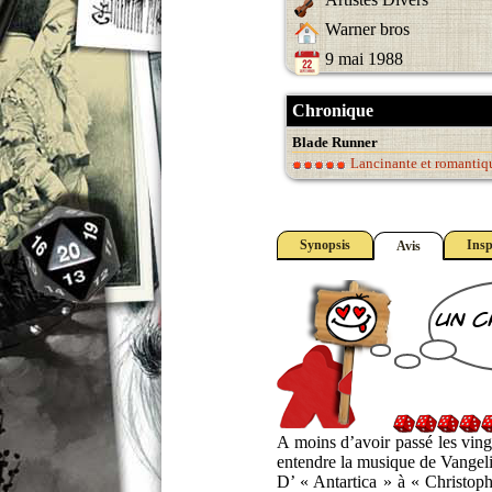
Warner bros
9 mai 1988
Chronique
Blade Runner
Lancinante et romantiqu
Synopsis
Insp
Avis
un c
A moins d’avoir passé les ving
entendre la musique de Vangeli
D’ « Antartica » à « Christop