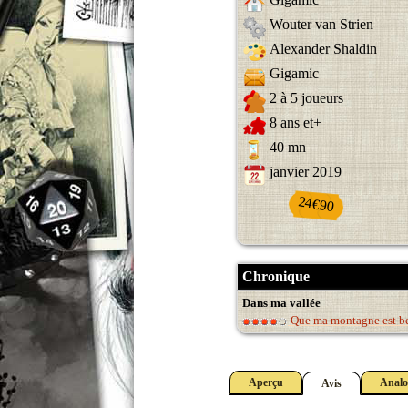
Wouter van Strien
Alexander Shaldin
Gigamic
2 à 5 joueurs
8 ans et+
40 mn
janvier 2019
24€90
Chronique
Dans ma vallée
Que ma montagne est be
Aperçu
Analo
Avis