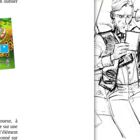
n oublier
oueur, à
ce sur une
l’élément
ionné sur