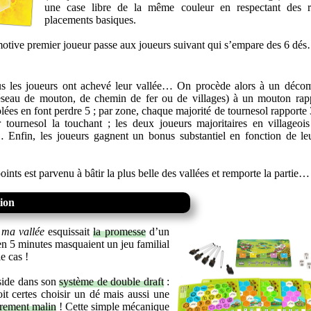
une case libre de la même couleur en respectant des r
placements basiques.
motive premier joueur passe aux joueurs suivant qui s’empare des 6 dé
us les joueurs ont achevé leur vallée… On procède alors à un décom
éseau de mouton, de chemin de fer ou de villages) à un mouton rap
olées en font perdre 5 ; par zone, chaque majorité de tournesol rapporte 
tournesol la touchant ; les deux joueurs majoritaires en villageoi
 Enfin, les joueurs gagnent un bonus substantiel en fonction de le
points est parvenu à bâtir la plus belle des vallées et remporte la partie…
tion
ma vallée
esquissait
la promesse
d’un
 en 5 minutes masquaient un jeu familial
le cas !
side dans son
système de double draft
:
oit certes choisir un dé mais aussi une
rement malin
! Cette simple mécanique