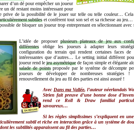
parer d’un dé pour empêcher un joueur
dre un dé restant moins intéressant pour
 prive de la possibilité de le jouer sur telle ou telle couleur… Cela
articulièrement subtiles
et confèrent tout son sel et sa richesse au jeu…
t possible de bloquer un joueur trop entreprenant en sélectionnant avec 
L’idée de proposer
plusieurs plateaux de jeu aux confi
différentes
oblige les joueurs à adapter leurs stratég
configuration du terrain qui rendent certaines faces de
intéressantes que d’autres… Le setting initial différent po
joueur rend le
jeu asymétrique
de façon simple et élégante alo
salade de points
proposée par le système de décompte pe
joueurs de développer de nombreuses stratégies !
renouvellement du jeu au fil des parties est ainsi assuré !
Avec
Dans ma Vallée
, l’auteur néerlandais W
Strien fait preuve d’une bonne dose d’invent
rend ce Roll & Draw familial particuli
savoureux…
Si les règles simplissimes s’expliquent en un
ticulièrement subtil et riche en interaction grâce à un système de dou
ont les subtilités apparaissent au fil des parties…