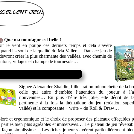
xcellent jeu!
Que ma montagne est belle !
 le vent en poupe ces derniers temps et cela s’avère
t quand ils sont de la qualité de Ma Vallée… Dans ce jeu de
 devront créer la plus charmante des vallées, avec chemin de
utons, villages et champs de tournesols…
Signée Alexander Shaldin, l’illustration minouchette de la bo
celle qui attire d’emblée l’attention du joueur à l’a
nouveautés… En plus d’être très jolie, elle décrit de f
pertinente à la fois la thématique du jeu (création supe
vallée) et la composante « write » du Roll & Draw…
coloré et ergonomique et le choix de proposer des plateaux effaçables p
s parties bien plus agréables et immersives… Le plateau de jeu réversibl
e façon simplissime… Les fiches joueur s’avèrent particulièrement bie