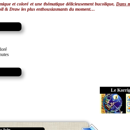
mique et coloré et une thématique délicieusement bucolique,
Dans m
Roll & Draw les plus enthousiasmants du moment…
loré
nutes
Le Korri
 loin...