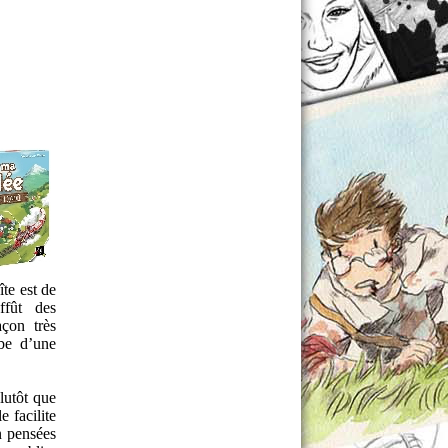
îte est de
ffût des
açon très
rbe d’une
lutôt que
e facilite
n pensées