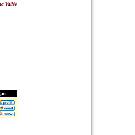
a Vallée
gan