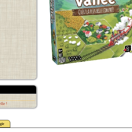
lle !
gie