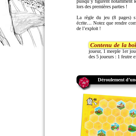
puisqu’y figurent notamment les
lors des premières parties !
La règle du jeu (8 pages) s’
écrite… Notez que rendre comp
de l’exploit !
Contenu de la boî
joueur, 1 meeple 1er jou
des 5 joueurs : 1 feutre e
Déroulement d’une