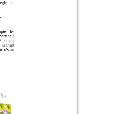
ègles de
s…
pte : les
portent 3
3 points ;
s gagnent
ur réseau