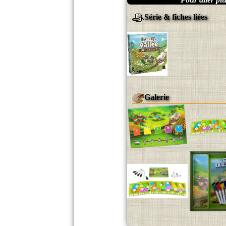
Série & fiches liées
Galerie