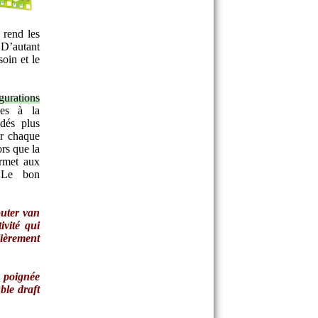
 rend les
 D’autant
soin et le
gurations
ies à la
 dés plus
ur chaque
rs que la
rmet aux
 Le bon
outer van
ivité qui
èrement
e poignée
ble draft