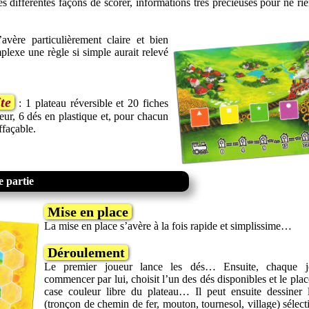
 différentes façons de scorer, informations très précieuses pour ne rie
avère particulièrement claire et bien
lexe une règle si simple aurait relevé
te
: 1 plateau réversible et 20 fiches
eur, 6 dés en plastique et, pour chacun
ffaçable.
 partie
Mise en place
La mise en place s’avère à la fois rapide et simplissime…
Déroulement
Le premier joueur lance les dés… Ensuite, chaque j
commencer par lui, choisit l’un des dés disponibles et le pla
case couleur libre du plateau… Il peut ensuite dessiner 
(tronçon de chemin de fer, mouton, tournesol, village) sélect