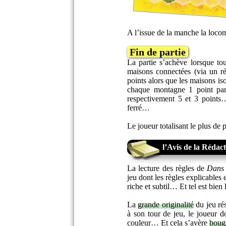
A l’issue de la manche la loco
Fin de partie
La partie s’achève lorsque to
maisons connectées (via un r
points alors que les maisons is
chaque montagne 1 point par 
respectivement 5 et 3 points…
ferré…
Le joueur totalisant le plus de 
l’Avis de la Rédac
La lecture des règles de
Dans 
jeu dont les règles explicables
riche et subtil… Et tel est bien 
La
grande originalité
du jeu ré
à son tour de jeu, le joueur d
couleur… Et cela s’avère
boug