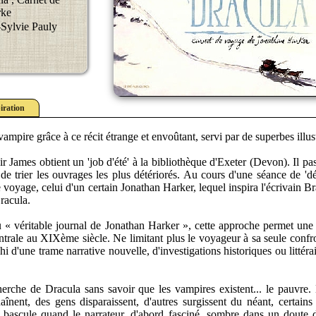
rke
-Sylvie Pauly
iration
pire grâce à ce récit étrange et envoûtant, servi par de superbes illust
r James obtient un 'job d'été' à la bibliothèque d'Exeter (Devon). Il pa
de trier les ouvrages les plus détériorés. Au cours d'une séance de 'dé
 voyage, celui d'un certain Jonathan Harker, lequel inspira l'écrivain 
racula.
du « véritable journal de Jonathan Harker », cette approche permet une 
rale au XIXème siècle. Ne limitant plus le voyageur à sa seule confro
chi d'une trame narrative nouvelle, d'investigations historiques ou littéra
herche de Dracula sans savoir que les vampires existent... le pauvre.
aînent, des gens disparaissent, d'autres surgissent du néant, certains
it bascule quand le narrateur, d'abord fasciné, sombre dans un doute 