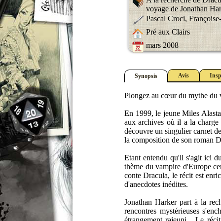
voyage de Jonathan Ha
Pascal Croci, Françoise
Pré aux Clairs
mars 2008
Avis
Insp
Synopsis
Plongez au cœur du mythe du vam
En 1999, le jeune Miles Alastai
aux archives où il a la charge 
découvre un singulier carnet de
la composition de son roman D
Etant entendu qu'il s'agit ici 
thème du vampire d'Europe cent
conte Dracula, le récit est enri
d'anecdotes inédites.
Jonathan Harker part à la rec
rencontres mystérieuses s'ench
étrangement rajeuni... Le réc