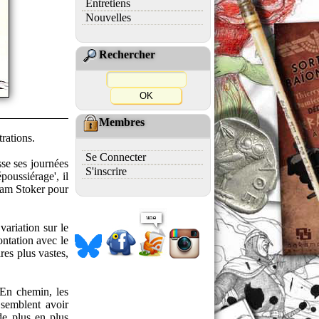
Entretiens
Nouvelles
Rechercher
Membres
rations.
Se Connecter
sse ses journées
S'inscrire
poussiérage', il
Bram Stoker pour
variation sur le
ntation avec le
ires plus vastes,
 En chemin, les
 semblent avoir
de plus en plus