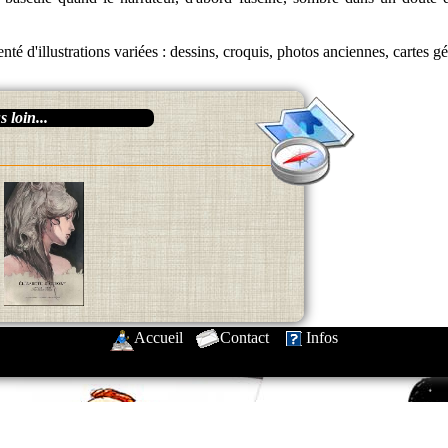
té d'illustrations variées : dessins, croquis, photos anciennes, cartes g
 loin...
Accueil
-
Contact
-
Infos