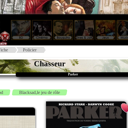
iche
Policier
Chasseur
Parker
od
Blacksad,le jeu de rôle