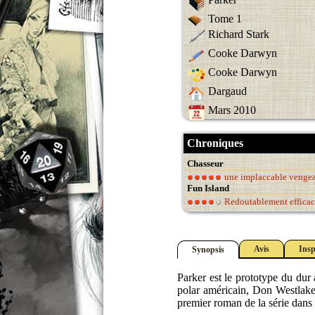
Tome 1
Richard Stark
Cooke Darwyn
Cooke Darwyn
Dargaud
Mars 2010
Chroniques
Chasseur
une implaccable venge
Fun Island
Redoutablement efficac
Avis
Insp
Synopsis
Parker est le prototype du dur 
polar américain, Don Westlake,
premier roman de la série dans u