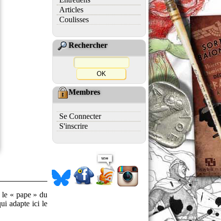
Articles
Coulisses
Rechercher
Membres
Se Connecter
S'inscrire
r le « pape » du
i adapte ici le