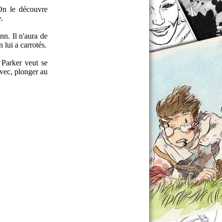
 On le découvre
.
nn. Il n'aura de
 lui a carrotés.
 Parker veut se
 avec, plonger au