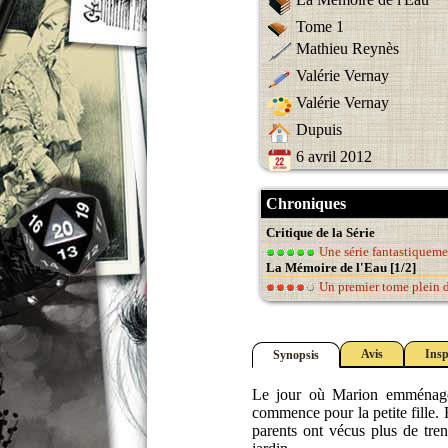
Tome 1
Mathieu Reynès
Valérie Vernay
Valérie Vernay
Dupuis
6 avril 2012
Chroniques
Critique de la Série
Une série fantastiqueme
La Mémoire de l'Eau [1/2]
Un premier tome plein d
Avis
Insp
Synopsis
Le jour où Marion emménage 
commence pour la petite fille. F
parents ont vécus plus de tre