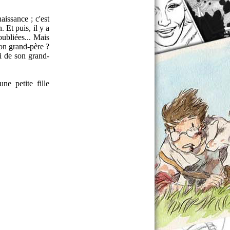
issance ; c'est
. Et puis, il y a
oubliées... Mais
 son grand-père ?
mi de son grand-
ne petite fille