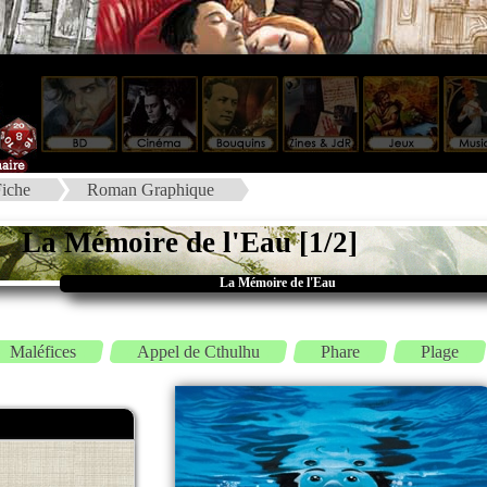
iche
Roman Graphique
La Mémoire de l'Eau [1/2]
La Mémoire de l'Eau
Maléfices
Appel de Cthulhu
Phare
Plage