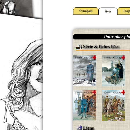
Synopsis
Insp
Avis
Pour aller plus
Série & fiches liées
Liens