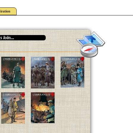
iration
 loin...