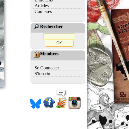
Articles
Coulisses
Rechercher
Membres
Se Connecter
S'inscrire