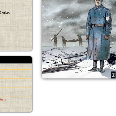
 Ordas
états