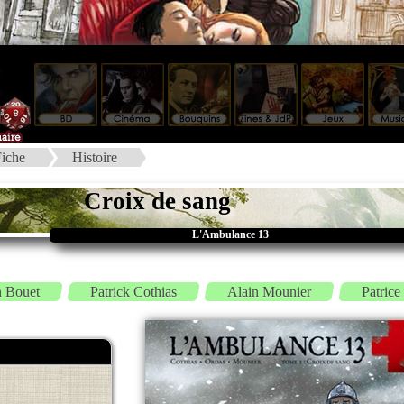
iche
Histoire
Croix de sang
L'Ambulance 13
n Bouet
Patrick Cothias
Alain Mounier
Patrice