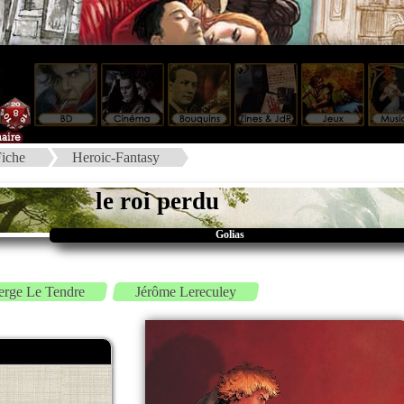
iche
Heroic-Fantasy
le roi perdu
Golias
erge Le Tendre
Jérôme Lereculey