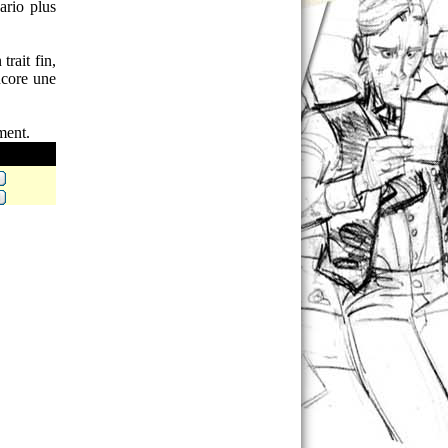
ario plus
trait fin,
ncore une
ment.