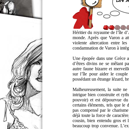
un 
Héritier du royaume de l’île d
monde. Après que Varon a att
violente altercation entre l
condamnation de Varon à intég
Une épopée dans une Grèce an
d’êtres divins ne se mêlant pa
autre faune bizarre et mervei
sur l’île pour aider le coup
possédant un étrange lézard, br
Malheureusement, la suite ne 
intrigue bien construite et ryt
pouvoir) et est dépourvue du
certains éléments, tels que le 
pas compensé par le charisme 
déjà toute la force de caractè
cousin, bien entendu gros et 
beaucoup trop convenue. L’exp