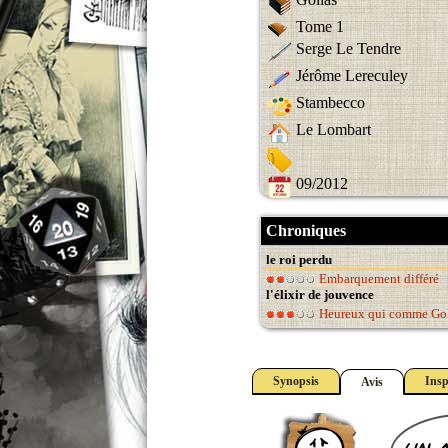
Tome 1
Serge Le Tendre
Jérôme Lereculey
Stambecco
Le Lombart
09/2012
Chroniques
le roi perdu
Embarquement différé
l'élixir de jouvence
Heureux qui comme Go
Synopsis
Insp
Avis