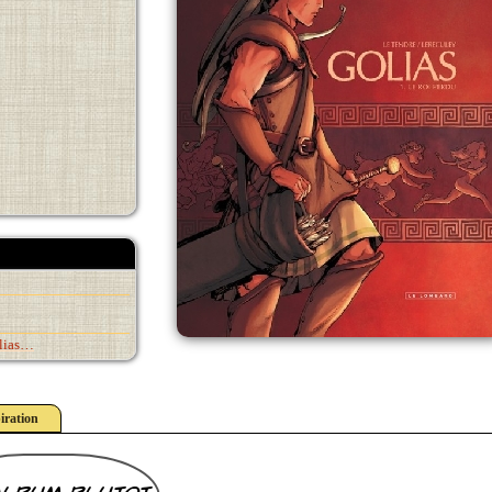
lias…
iration