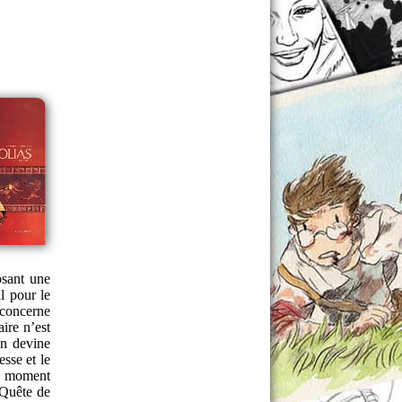
osant une
l pour le
 concerne
ire n’est
on devine
sse et le
le moment
(Quête de