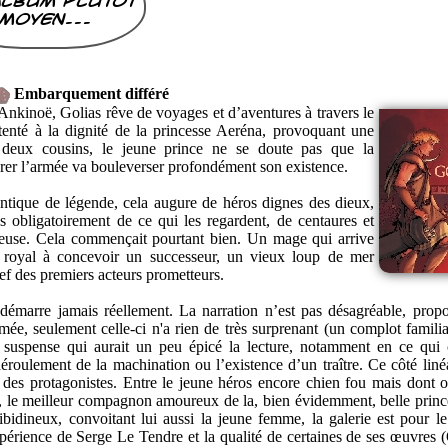
album plutot
moyen...
Embarquement différé
’Ankinoë, Golias rêve de voyages et d’aventures à travers le
enté à la dignité de la princesse Aeréna, provoquant une
es deux cousins, le jeune prince ne se doute pas que la
rer l’armée va bouleverser profondément son existence.
tique de légende, cela augure de héros dignes des dieux,
s obligatoirement de ce qui les regardent, de centaures et
lleuse. Cela commençait pourtant bien. Un mage qui arrive
le royal à concevoir un successeur, un vieux loup de mer
ef des premiers acteurs prometteurs.
démarre jamais réellement. La narration n’est pas désagréable, prop
hmée, seulement celle-ci n'a rien de très surprenant (un complot familia
 suspense qui aurait un peu épicé la lecture, notamment en ce qui
déroulement de la machination ou l’existence d’un traître. Ce côté linéa
des protagonistes. Entre le jeune héros encore chien fou mais dont 
re, le meilleur compagnon amoureux de la, bien évidemment, belle prince
libidineux, convoitant lui aussi la jeune femme, la galerie est pour 
érience de Serge Le Tendre et la qualité de certaines de ses œuvres 