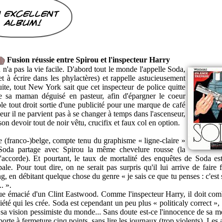
 excellent
album!
Fusion réussie entre Spirou et l'inspecteur Harry
'a pas la vie facile. D'abord tout le monde l'appelle Soda,
et à écrire dans les phylactères) et rappelle astucieusement
ite, tout New York sait que cet inspecteur de police quitte
e sa maman déguisé en pasteur, afin d'épargner le coeur
ble tout droit sortie d'une publicité pour une marque de café
ur il ne parvient pas à se changer à temps dans l'ascenseur,
on devoir tout de noir vêtu, crucifix et faux col en option.
e (franco-)belge, compte tenu du graphisme « ligne-claire »
 Soda partage avec Spirou la même chevelure rousse (la
'accorde). Et pourtant, le taux de mortalité des enquêtes de Soda es
e. Pour tout dire, on ne serait pas surpris qu'il lui arrive de faire 
 en débitant quelque chose du genre « je sais ce que tu penses : c'est s
. ».
que émacié d'un Clint Eastwood. Comme l'inspecteur Harry, il doit comb
iété qui les crée. Soda est cependant un peu plus « politicaly correct »,
sa vision pessimiste du monde... Sans doute est-ce l'innocence de sa mè
 porte à fermeture cinq points, sans lire les journaux (trop violents). Les