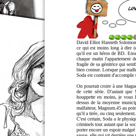
un
David Elliot Hanneth Solomon n
ce qui est moins long à dire (
qu'il est un héros de BD. Ensu
chaque matin l'appartement d
fragile de sa génitrice qui sem
bien connue. Lorsque par malhe
Soda est contraint d'accomplir s
On pourrait croire à une blagu
de cette série. D'autant que
houppette en moins, je vous l
dessus de la moyenne municipal
malfaiteur, Magnum.45 au poing,
qu'il a tirée, ou cinq seulement..
C'est certain, Soda a le physi
criminels tout autant que la soc
porter encore un espoir malgré 
sauve, elle qui vit derrière une