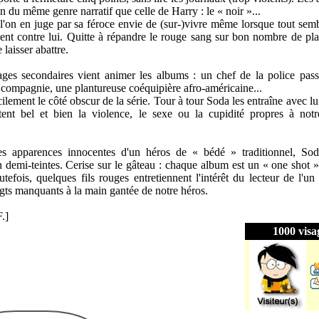
 du même genre narratif que celle de Harry : le « noir »...
l'on en juge par sa féroce envie de (sur-)vivre même lorsque tout sem
nent contre lui. Quitte à répandre le rouge sang sur bon nombre de pl
 laisser abattre.
ges secondaires vient animer les albums : un chef de la police pas
e compagnie, une plantureuse coéquipière afro-américaine...
cilement le côté obscur de la série. Tour à tour Soda les entraîne avec l
stent bel et bien la violence, le sexe ou la cupidité propres à no
les apparences innocentes d'un héros de « bédé » traditionnel, So
 demi-teintes. Cerise sur le gâteau : chaque album est un « one shot »
fois, quelques fils rouges entretiennent l'intérêt du lecteur de l'un à
ts manquants à la main gantée de notre héros.
.]
1000 visa