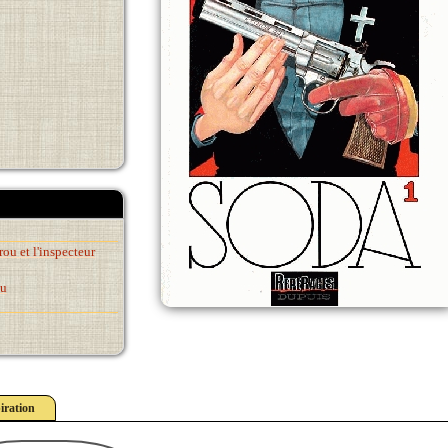
ou et l'inspecteur
eu
iration