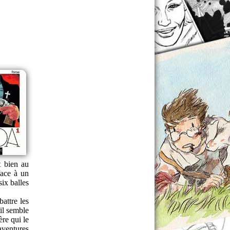
t bien au
face à un
ix balles
attre les
 il semble
re qui le
 aventures