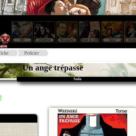
iche
Policier
Un ange trépasse
Soda