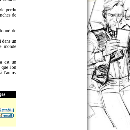
ble perdu
anches de
sionné de
ui dans un
tre monde
da est un
 que l'on
 l'autre.
ges