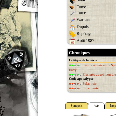
Tome 1
Tome
Warnant
Dupuis
Repérage
Août 1987
Chroniques
Critique de la Série
Fusion réussie entre Spir
Harry
Plus près de toi mon di
Code apocalypse
Polar noir
flic et pasteur
Synopsis
Insp
Avis