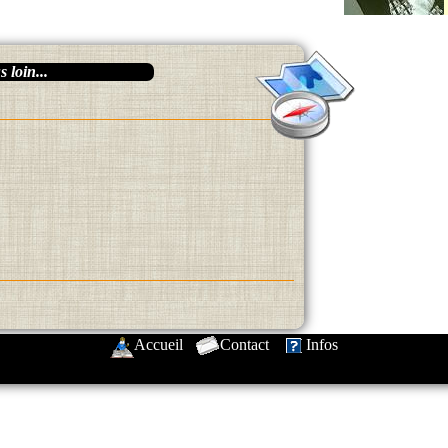
 loin...
Accueil
-
Contact
-
Infos