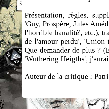
Présentation, règles, supp
'Guy, Prospère, Jules Amédée
l'horrible banalité', etc.), 
de l'amour perdu', 'Union t
Que demander de plus ? (Euh
'Wuthering Heigths', j'aurai 
Auteur de la critique : Pa