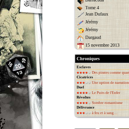
Tome 4
Jean Dufaux
Jérémy
Jérémy
Dargaud
15 novembre 2013
Chroniques
Esclaves
Des pirates comme quand 
Cicatrices
Une option de narration
Duel
Le Puits de l'Enfer
Révoltes
Sombre romantisme
Délivrance
à feu et à sang…