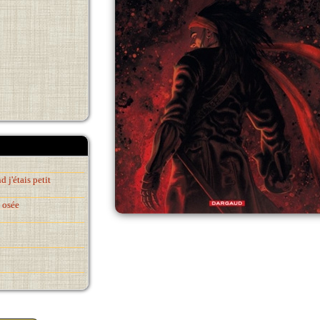
j'étais petit
 osée