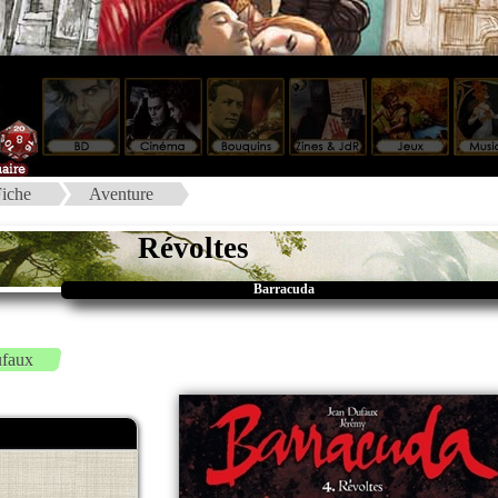
iche
Aventure
Révoltes
Barracuda
ufaux