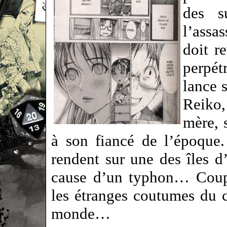
des s
l’assa
doit r
perpét
lance 
Reiko,
mère, 
à son fiancé de l’époque.
rendent sur une des îles d
cause d’un typhon… Coupé
les étranges coutumes du c
monde…