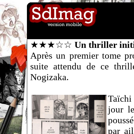
★★★☆☆
Un thriller ini
Après un premier tome pro
suite attendu de ce thril
Nogizaka.
Taïchi
jour l
poussé
par ai