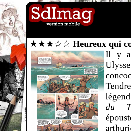
★★★☆☆
Heureux qui 
Il y a
Ulysse
conc
Tendr
légen
du T
époust
arthu