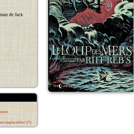
oman de Jack
aterie
ères implacables! (*)