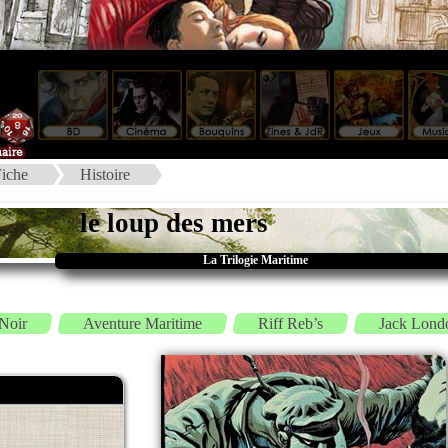
iche
Histoire
le loup des mers
La Trilogie Maritime
 Noir
Aventure Maritime
Riff Reb’s
Jack Lond