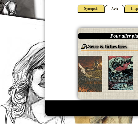
Synopsis
Insp
Avis
Pour aller plus
Série & fiches liées