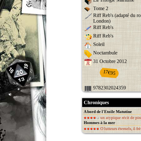
Tome 2
Riff Reb's (adapté du r
London)
Riff Reb's
Riff Reb's
Soleil
Noctambule
31 Octobre 2012
17€95
9782302024359
Chroniques
A bord de l'Etoile Matutine
un atypique récit de pir
Hommes à la mer
O lutteurs éternels, ô fr