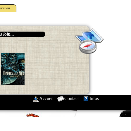
iration
 loin...
Accueil
-
Contact
-
Infos