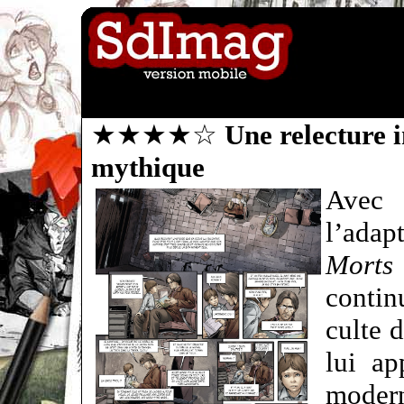
★★★★☆
Une relecture
mythique
Avec 
l’ada
Morts 
contin
culte 
lui ap
moder