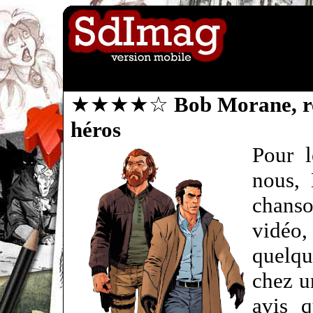
★★★★☆
Bob Morane, re
héros
Pour l
nous,
chanso
vidéo,
quelq
chez u
avis q