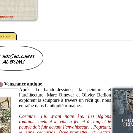
annoncée
iration
 excellent
album!
Vengeance antique
Après la bande-dessinée, la peinture et
l’architecture, Marc Omeyer et Olivier Berlion
explorent la sculpture à travers un récit qui nous
entraîne dans l’antiquité romaine..
Corinthe. 146 avant notre ère. Les légions
romaines mettent la ville à feu et à sang et le
peuple doit fuir devant l’envahisseur… Pourtant,
le jeune Zacharias, élève prometteur d’Électra,