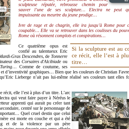
sculpteuse réputée, rebrousse chemin pour
sauver l’une de ses sculpture… Electra ne peut qu’
impuissante au meurtre du jeune prodige…
Ivre de rage et de chagrin, elle ira jusqu’à Rome pour c
coupable… Elle va se retrouver dans les coulisses du pouv
Rome où résonnent complots et conspirations…
Ce quatrième opus est
Si la sculpture est au 
confié au talentueux Eric
ce récit, elle l’est à pl
Mardi-Gras Descendres
, de
Tonnerre
titre…
inateur des
Corsaires d'Alcibiade
ou
Turing
… Comme de coutume, ses
 et d’inventivité graphiques… Bien que les couleurs de Christian Favrel
qu’Eric Lieberge n’ait pas lui-même réalisé ses couleurs tant elles fo
 récit, elle l’est à plus d’un titre. L’arc
lectra qui veut faire payer à Néréus le
teur apprenti qui aurait pu créer tant
secondaire, centré sur le personnage de
mportant… Quel cruel destin que celui
 mère est morte en couche et qui a été
ng et de la violence par un père
s mains pour devenir une arme affutée