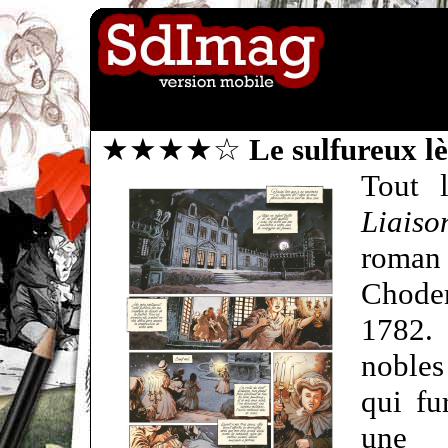
★★★★☆
Le sulfureux l
Tout 
Liais
roman 
Choder
1782.
nobles
qui fu
une 