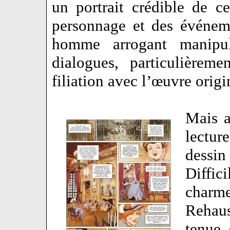
un portrait crédible de c
personnage et des événeme
homme arrogant manipu
dialogues, particulièreme
filiation avec l’œuvre orig
Mais a
lectur
dessin
Diffic
charme
Rehau
tenue,