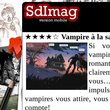
★★★★☆
Vampire à la s
Si vo
vamp
roman
clair
vous
impu
vampires vous attire, vous
compte!