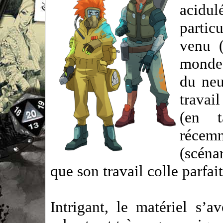
acidul
parti
venu (
monde 
du neu
travai
(en 
récem
(scéna
que son travail colle parf
Intrigant, le matériel s’a