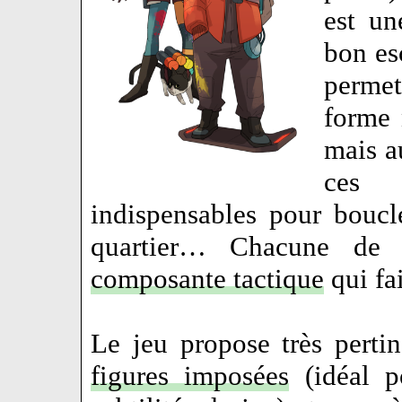
est un
bon es
perme
forme 
mais au
ces 
indispensables pour bouc
quartier… Chacune de c
composante tactique
qui fa
Le jeu propose très pert
figures imposées
(idéal po