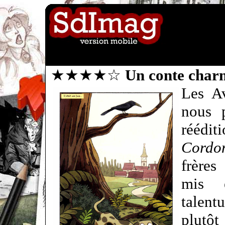
★★★★☆
Un conte char
Les Av
nous 
réédi
Cordo
frère
mis 
talen
plutôt