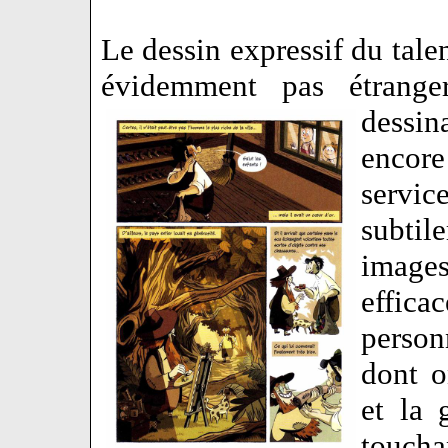
Le dessin expressif du tal
évidemment pas étran
dessi
encore
servi
subtil
image
effica
perso
dont o
et la 
touch