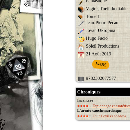
Fantastique
V-girls, l'oeil du diable
Tome 1
Jean-Pierre Pécau
Jovan Ukropina
Hugo Facio
Soleil Productions
21 Août 2019
14€95
9782302077577
Chroniques
Incantare
Espionnage et ésotéris
L'armée cauchemardesque
Four Devils’s shadow