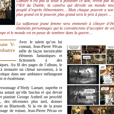
Lamarr n’est pas la seule à posséder ce don, révélé par R
l’Œil du Diable, la caméra qui dévoile un monde ins
peuplé d’esprits élémentaires… Mais chaque pouvoir a son 
plus grand est le pouvoir, plus grand sera le prix à payer…
La sulfureuse jeune femme sera emmenée à côtoyer d’étr
éminents personnages qui la convaincrons d’accepter de ve
urope et le monde est en passe de sombrer dans la guerre…
Avec le talent qu’on lui
 une V-
connait, Jean-Pierre Pécau
attre
mêle de façon inextricable
éléments fantastiques et
fictionnels à des
riques. Au fil des pages de l’album, le
 à instaurer un climat savoureux, à la
ntastique dans une ambiance mélangeant
r et ésotérisme.
ersonnage d’Hedy Lamarr, superbe et
sa autant qu’elle fascina et qui devait
et pianiste George Antheil un procédé
t, des décennies plus tard, donner
 au Bluetooth. Si la vie de la jeune
onnage de roman, Jean-Pierre Pécau en