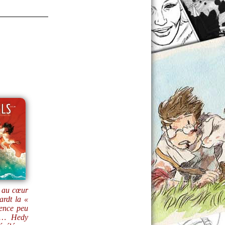
e au cœur
rdt la «
gence peu
au… Hedy