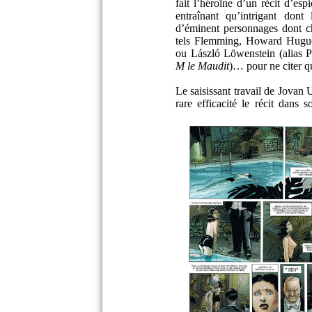
fait l’héroïne d’un récit d’esp
entraînant qu’intrigant dont
d’éminent personnages dont c
tels Flemming, Howard Hugue
ou László Löwenstein (alias P
M le Maudit
)… pour ne citer q
Le saisissant travail de Jovan
rare efficacité le récit dans