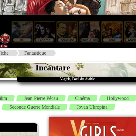
iche
Fantastique
Incantare
V-girls, l'oeil du diable
ilim
Jean-Pierre Pécau
Cinéma
Hollywood
Seconde Guerre Mondiale
Jovan Ukropina