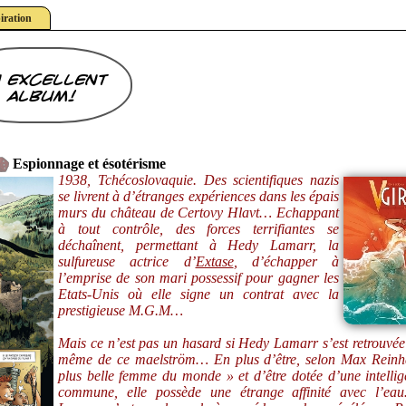
iration
 excellent
album!
Espionnage et ésotérisme
1938, Tchécoslovaquie. Des scientifiques nazis
se livrent à d’étranges expériences dans les épais
murs du château de Certovy Hlavt… Echappant
à tout contrôle, des forces terrifiantes se
déchaînent, permettant à Hedy Lamarr, la
sulfureuse actrice d’
Extase
, d’échapper à
l’emprise de son mari possessif pour gagner les
Etats-Unis où elle signe un contrat avec la
prestigieuse M.G.M…
Mais ce n’est pas un hasard si Hedy Lamarr s’est retrouvé
même de ce maelström… En plus d’être, selon Max Reinha
plus belle femme du monde » et d’être dotée d’une intelli
commune, elle possède une étrange affinité avec l’e