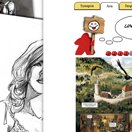
Synopsis
Insp
Avis
un