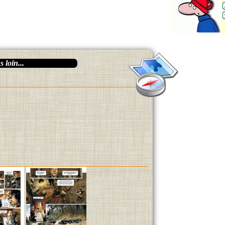
 loin...