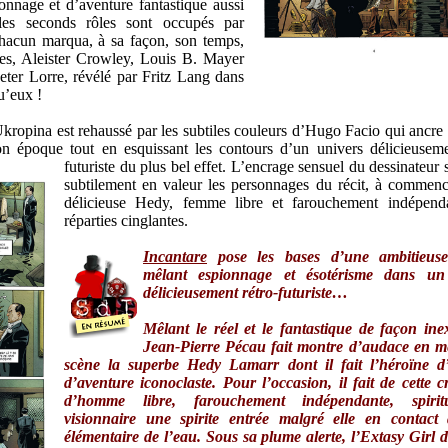
ionnage et d’aventure fantastique aussi
 les seconds rôles sont occupés par
hacun marqua, à sa façon, son temps,
s, Aleister Crowley, Louis B. Mayer
eter Lorre, révélé par Fritz Lang dans
u’eux !
 Ukropina est rehaussé par les subtiles couleurs d’Hugo Facio qui ancre
 son époque tout en esquissant les contours d’un univers délicieuseme
futuriste du plus bel effet.
L’encrage sensuel du dessinateur 
subtilement en valeur les personnages du récit, à commenc
délicieuse Hedy, femme libre et farouchement indépend
réparties cinglantes.
Incantare
pose les bases d’une ambitieuse 
mêlant espionnage et ésotérisme dans un
délicieusement rétro-futuriste…
Mêlant le réel et le fantastique de façon inex
Jean-Pierre Pécau fait montre d’audace en m
scène la superbe Hedy Lamarr dont il fait l’héroïne d’
d’aventure iconoclaste. Pour l’occasion, il fait de cette 
d’homme libre, farouchement indépendante, spirit
visionnaire une spirite entrée malgré elle en contact
élémentaire de l’eau. Sous sa plume alerte, l’Extasy Girl 