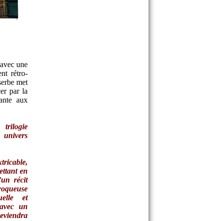
 avec une
nt rétro-
serbe met
er par la
ante aux
trilogie
 univers
tricable,
ettant en
un récit
croqueuse
uelle et
 avec un
deviendra