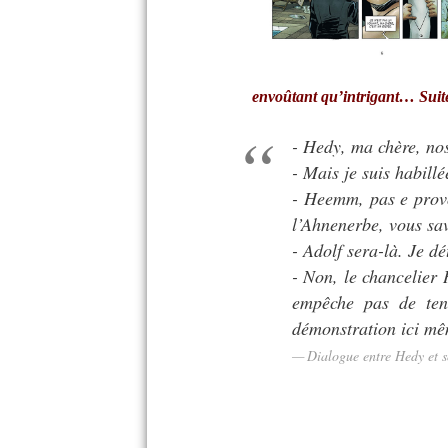
envoûtant qu’intrigant… Sui
- Hedy, ma chère, nos 
- Mais je suis habillé
- Heemm, pas e provo
l’Ahnenerbe, vous sav
- Adolf sera-là. Je d
- Non, le chancelier 
empêche pas de teni
démonstration ici mê
Dialogue entre Hedy et 