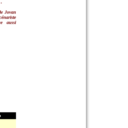
e…
 de Jovan
cénariste
ue aussi
o