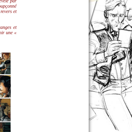
évélé par
oupçonné
revers et
anges et
nir une «