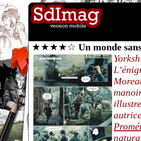
★★★★☆
Un monde sans
Yor
L’én
More
mano
illus
autri
Promé
natura