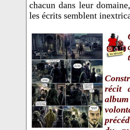
chacun dans leur domaine, 
les écrits semblent inextri
Constr
récit
album
volon
précéd