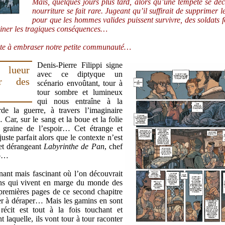
Mais, quelques jours plus tard, alors qu’une tempête se déc
nourriture se fait rare. Jugeant qu’il suffirait de supprimer l
pour que les hommes valides puissent survivre, des soldats 
viner les tragiques conséquences…
rête à embraser notre petite communauté…
Denis-Pierre Filippi signe
 lueur
avec ce diptyque un
ur des
scénario envoûtant, tour à
tour sombre et lumineux
qui nous entraîne à la
rde la guerre, à travers l’imaginaire
 Car, sur le sang et la boue et la folie
graine de l’espoir… Cet étrange et
uste parfait alors que le contexte n’est
 et dérangeant
Labyrinthe de Pan
, chef
ro…
ant mais fascinant où l’on découvrait
ins qui vivent en marge du monde des
premières pages de ce second chapitre
der à déraper… Mais les gamins en sont
écit est tout à la fois touchant et
t laquelle, ils vont tour à tour raconter