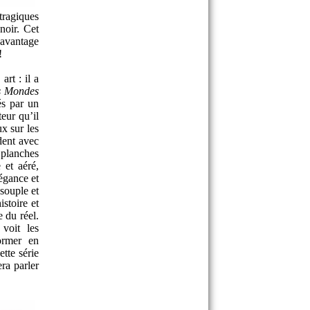
tragiques
noir. Cet
davantage
!
rt : il a
s Mondes
és par un
eur qu’il
ux sur les
dent avec
 planches
 et aéré,
égance et
 souple et
istoire et
e du réel.
 voit les
ormer en
ette série
era parler