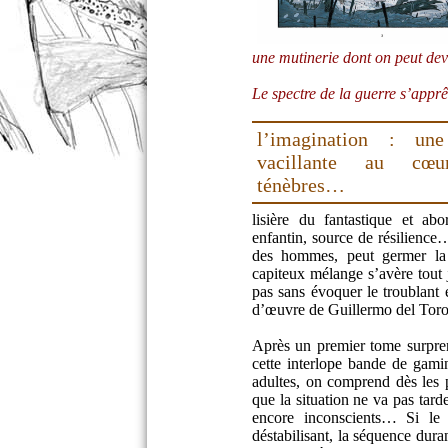
une mutinerie dont on peut de
Le spectre de la guerre s’app
l’imagination : une
vacillante au cœ
ténèbres…
lisière du fantastique et abo
enfantin, source de résilience…
des hommes, peut germer la 
capiteux mélange s’avère tout j
pas sans évoquer le troublant
d’œuvre de Guillermo del To
Après un premier tome surpren
cette interlope bande de gam
adultes, on comprend dès les 
que la situation ne va pas tar
encore inconscients… Si le r
déstabilisant, la séquence duran