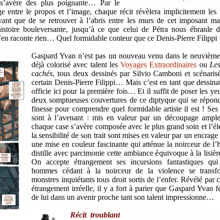
s’avère des plus poignante… Par le
e entre le propos et l’image, chaque récit révèlera implicitement les 
ant que de se retrouver à l’abris entre les murs de cet imposant ma
 histoire bouleversante, jusqu’à ce que celui de Pétra nous ébranle 
en raconte rien… Quel formidable conteur que ce Denis-Pierre Filippi 
Gaspard Yvan n’est pas un nouveau venu dans le neuvième a
déjà colorisé avec talent les
Voyages Extraordinaires
ou
Le
cachés
, tous deux dessinés par Silvio Camboni et scénaris
certain Denis-Pierre Filippi… Mais c’est en tant que dessinat
officie ici pour la première fois… Et il suffit de poser les ye
deux somptueuses couvertures de ce diptyque qui se répon
finesse pour comprendre quel formidable artiste il est ! Ses
sont à l’avenant : mis en valeur par un découpage ample
chaque case s’avère composée avec le plus grand soin et l’él
la sensibilité de son trait sont mises en valeur par un encrage
une mise en couleur fascinante qui atténue la noirceur de l’h
distille avec parcimonie cette ambiance équivoque à la lisièr
On accepte étrangement ses incursions fantastiques qui
hommes cédant à la noirceur de la violence se transf
monstres inquiétants tous droit sortis de l’enfer. Révélé par c
étrangement irréelle, il y a fort à parier que Gaspard Yvan f
de lui dans un avenir proche tant son talent impressionne…
Récit troublant