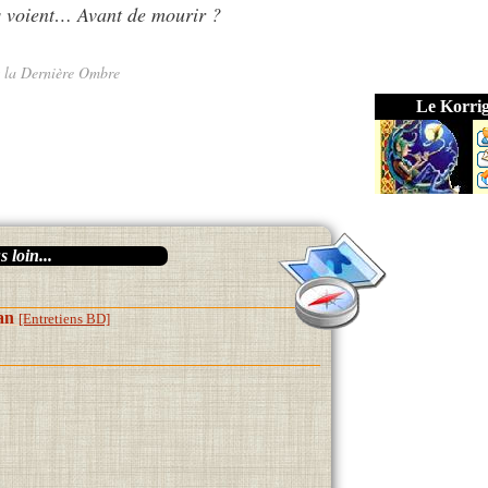
s voient… Avant de mourir ?
t la Dernière Ombre
Le Korri
 loin...
an
[Entretiens BD]