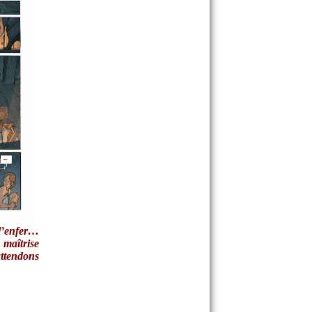
 l’enfer…
 maîtrise
attendons