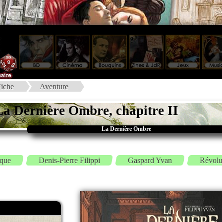
iche
Aventure
La Dernière Ombre, chapitre II
La Dernière Ombre
ique
Denis-Pierre Filippi
Gaspard Yvan
Révolu