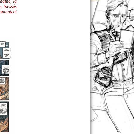
haîne, la
es blessés
fomentent