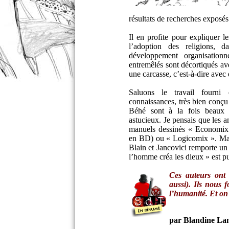
résultats de recherches exposés
Il en profite pour expliquer 
l’adoption des religions, d
développement organisation
entremêlés sont décortiqués av
une carcasse, c’est-à-dire avec 
Saluons le travail fourni 
connaissances, très bien conç
Béhé sont à la fois beaux e
astucieux. Je pensais que les a
manuels dessinés « Economix 
en BD) ou « Logicomix ». Mai
Blain et Jancovici remporte un 
l’homme créa les dieux » est p
Ces auteurs ont d
aussi). Ils nous 
l’humanité. Et o
par Blandine La