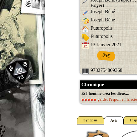
Boyer)
Joseph Béhé
Joseph Béhé
Futuropolis
Futuropolis
13 Janvier 2021
35€
9782754809368
Chronique
Et l'homme créa les dieux...
garder l'espoir en la sci
Synopsis
Insp
Avis