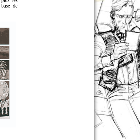
 plus les
a base de