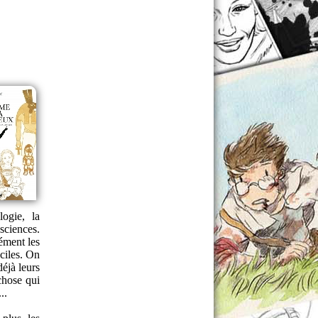
logie, la
sciences.
ément les
ciles. On
déjà leurs
 chose qui
..