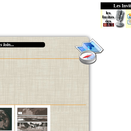
Les Invit
 loin...