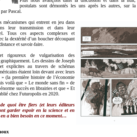
Plus nous avançons dans la discussion et dans la nuit,
postulats sont démontés les uns après les autres, sur l
 par Pascal.
les mécanismes qui entrent en jeu dans
ans leur transmission et dans leur
nel. Tous ces aspects complexes et
ec la dextérité d’un boucher découpant
distance et savoir-faire.
et rigoureux de vulgarisation des
u graphiquement. Les dessins de Joseph
t explicites au travers de schémas
méricains étaient loin devant avec leurs
» (la première histoire de l’économie
s voilà que « Le monde sans fin » de
énorme succès en librairies et que « Et
ublié chez Futuropolis en 2020.
e quoi être fiers (et leurs éditeurs
font garder espoir en la science et en
n en a bien besoin en ce moment…
noux