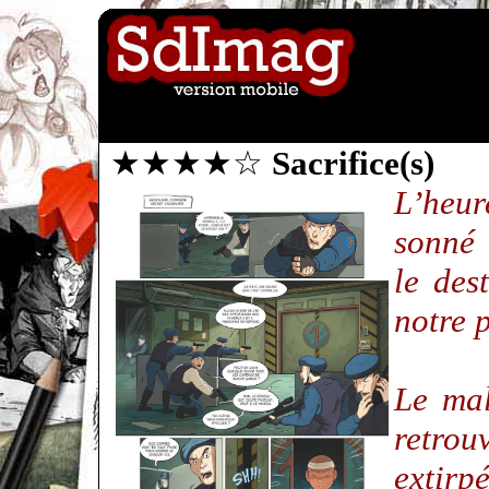
★★★★☆
Sacrifice(s)
L’heu
sonné 
le des
notre 
Le mal
retrou
extirp