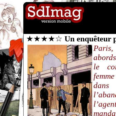
★★★★☆
Un enquêteur p
Paris,
abords
le co
femme 
dans
l’aba
l’age
mandat