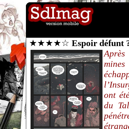
★★★★☆
Espoir défunt 
Après
mines
échapp
l’Insu
ont ét
du Tal
pénét
étrang