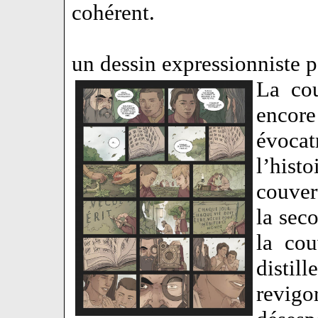
cohérent.
un dessin expressionniste p
La cou
enco
évocat
l’hist
couver
la sec
la cou
disti
revigo