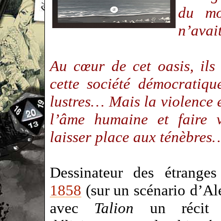
du mo
n’avai
Au cœur de cet oasis, ils
cette société démocratiqu
lustres… Mais la violence 
l’âme humaine et faire v
laisser place aux ténèbres
Dessinateur des étrange
1858
(sur un scénario d’Al
avec
Talion
un récit e