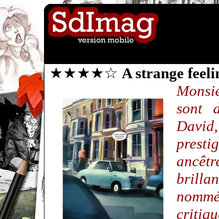
★★★★☆
A strange feeli
Monsi
sont d
David,
prest
ancêt
brill
nommé 
critiq