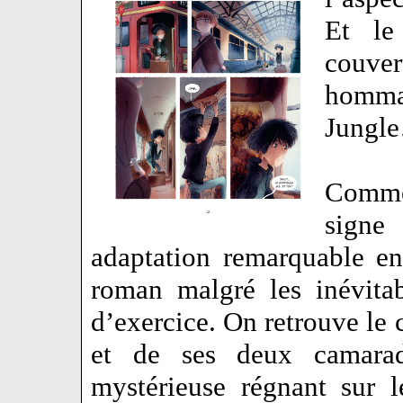
Et le
couve
homma
Jungl
Comme
signe
adaptation remarquable en 
roman malgré les inévita
d’exercice. On retrouve le 
et de ses deux camarad
mystérieuse régnant sur 